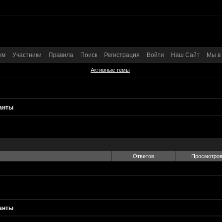
ум
Участники
Правила
Поиск
Регистрация
Войти
Наш Сайт
Мы в
Активные темы
анты
Ответов
Просмотро
анты