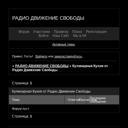
РАДИО ДВИЖЕНИЕ СВОБОДЫ
Форум
Участники
Правила
Поиск
Регистрация
Войти
Наш Сайт
Мы в VK
Активные темы
Привет, Гость!
Войдите
или
зарегистрируйтесь
.
»
РАДИО ДВИЖЕНИЕ СВОБОДЫ
»
Кулинарная Кухня от
Радио Движение Свободы
Страница:
1
Кулинарная Кухня от Радио Движение Свободы
Последнее
Тема
Ответов
Просмотров
сообщение
Форум пуст.
Страница:
1